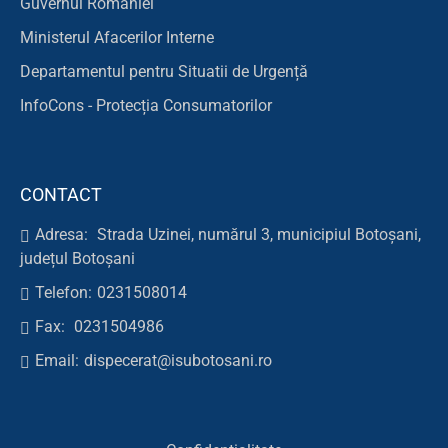
Guvernul României
Ministerul Afacerilor Interne
Departamentul pentru Situatii de Urgență
InfoCons - Protecția Consumatorilor
CONTACT
Adresa:
Strada Uzinei, numărul 3, municipiul Botoșani,
județul Botoșani
Telefon:
0231508014
Fax:
0231504986
Email:
dispecerat@isubotosani.ro