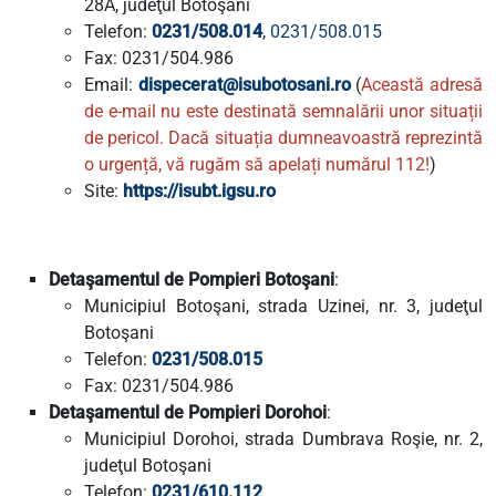
28A, judeţul Botoşani
Telefon:
0231/508.014
,
0231/508.015
Fax: 0231/504.986
Email:
dispecerat@isubotosani.ro
(
Această adresă
de e-mail nu este destinată semnalării unor situații
de pericol.
Dacă situația dumneavoastră reprezintă
o urgență, vă rugăm să apelați numărul 112!
)
Site:
https://isubt.igsu.ro
Detaşamentul de Pompieri Botoşani
:
Municipiul Botoşani, strada Uzinei, nr. 3, judeţul
Botoşani
Telefon:
0231/508.015
Fax: 0231/504.986
Detaşamentul de Pompieri Dorohoi
:
Municipiul Dorohoi, strada Dumbrava Roşie, nr. 2,
judeţul Botoşani
Telefon:
0231/610.112