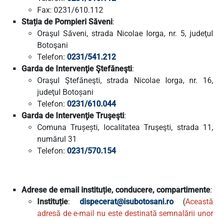
Fax: 0231/610.112
Stația de Pompieri Săveni
:
Oraşul Săveni, strada Nicolae Iorga, nr. 5, judeţul
Botoşani
Telefon:
0231/541.212
Garda de Intervenţie Ştefăneşti
:
Oraşul Ştefăneşti, strada Nicolae Iorga, nr. 16,
judeţul Botoșani
Telefon:
0231/610.044
Garda de Intervenţie Truşeşti
:
Comuna Trușești, localitatea Truşeşti, strada 11,
numărul 31
Telefon:
0231/570.154
Adrese de email instituție, conducere, compartimente
:
Instituție
:
dispecerat@isubotosani.ro
(
Această
adresă de e-mail nu este destinată semnalării unor