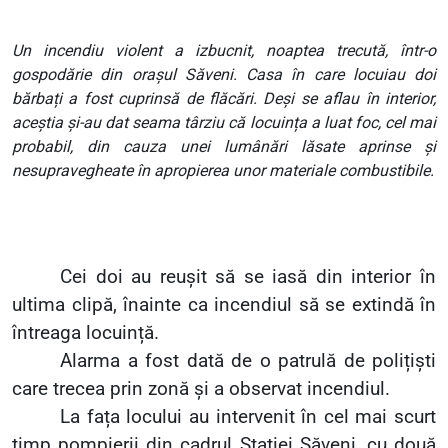
Un incendiu violent a izbucnit, noaptea trecută, într-o
gospodărie din orașul Săveni. Casa în care locuiau doi
bărbați a fost cuprinsă de flăcări. Deși se aflau în interior,
aceștia și-au dat seama târziu că locuința a luat foc, cel mai
probabil, din cauza unei lumânări lăsate aprinse și
nesupravegheate în apropierea unor materiale combustibile.
Cei doi au reușit să se iasă din interior în
ultima clipă, înainte ca incendiul să se extindă în
întreaga locuință.
Alarma a fost dată de o patrulă de polițiști
care trecea prin zonă și a observat incendiul.
La fața locului au intervenit în cel mai scurt
timp pompierii din cadrul Stației Săveni, cu două